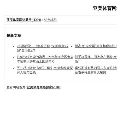
亚美体育网络异
亚美体育网络异常(-1200)
»
站点地图
最新文章
293场对决、1666粒进球, 深圳南山“校
限高令“安全网”为何频现破洞?
超”圆满收官!
打破传统阅读的边界，2025年海淀区青少
旧手机置换、回收存在风险, 
年读书大讲堂画上圆满句号
险?
五一档《猎金·游戏》首映, 刘德华欧豪探
赚钱不难财从四面八方来的4
讨人性与金钱
运右手福星有贵人铺路
查看网站首页:
亚美体育网络异常(-1200)